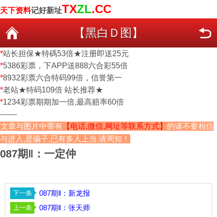
TX
ZL
.CC
天下资料
记好新址
【黑白Ｄ图】
*
站长担保★特碼53倍★注册即送25元
*
5386彩票，下APP送888六合彩55倍
*
8932彩票六合特码99倍，信誉第一
*
老站★特码109倍 站长推荐★
*
1234彩票期期加一倍,最高赔率60倍
-------
文章与图片中带有
【电话,微信,网址等联系方式】
的请不要相信
与进入,是骗子,已有多人上当,请周知！
087期‖：一定仲
087期‖：新龙报
087期‖：张天师