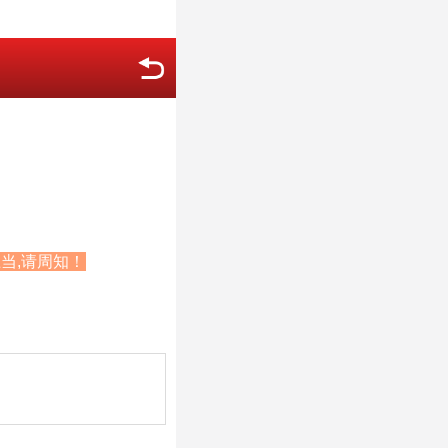
当,请周知！