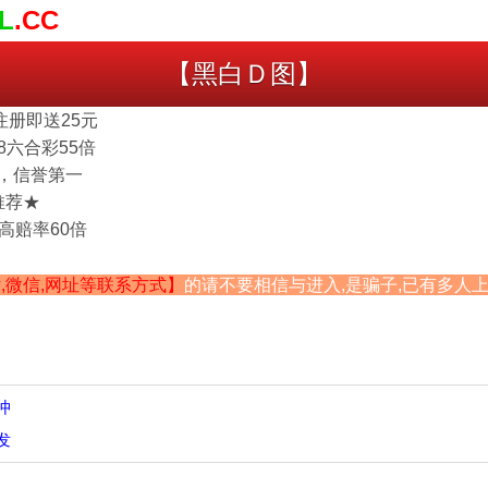
L
.CC
【黑白Ｄ图】
注册即送25元
88六合彩55倍
倍，信誉第一
推荐★
最高赔率60倍
,微信,网址等联系方式】
的请不要相信与进入,是骗子,已有多人上
仲
发