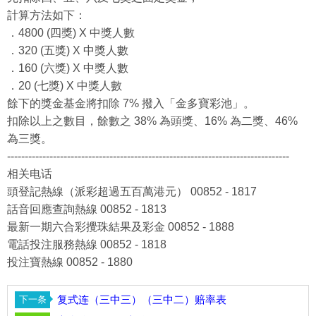
計算方法如下：
．4800 (四獎) X 中獎人數
．320 (五獎) X 中獎人數
．160 (六獎) X 中獎人數
．20 (七獎) X 中獎人數
餘下的獎金基金將扣除 7% 撥入「金多寶彩池」。
扣除以上之數目，餘數之 38% 為頭獎、16% 為二獎、46%
為三獎。
--------------------------------------------------------------------------------
相关电话
頭登記熱線（派彩超過五百萬港元） 00852 - 1817
話音回應查詢熱線 00852 - 1813
最新一期六合彩攪珠結果及彩金 00852 - 1888
電話投注服務熱線 00852 - 1818
投注寶熱線 00852 - 1880
复式连（三中三）（三中二）赔率表