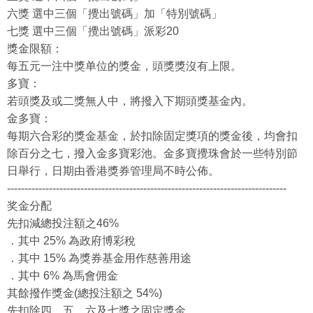
六獎 選中三個「攪出號碼」加「特別號碼」
七獎 選中三個「攪出號碼」派彩20
獎金限額：
每五元一注中獎单位的獎金，頭獎獎沒有上限。
多寶：
若頭獎及或二獎無人中，將撥入下期頭獎基金內。
金多寶：
每期六合彩的獎金基金，於扣除固定獎項的獎金後，均會扣
除百分之七，撥入金多寶彩池。金多寶攪珠會於一些特別節
日舉行，日期由香港獎券管理局不時公佈。
--------------------------------------------------------------------------------
奖金分配
先扣減總投注額之46%
．其中 25% 為政府博彩稅
．其中 15% 為獎券基金用作慈善用途
．其中 6% 為馬會佣金
其餘撥作獎金(總投注額之 54%)
先扣除四、五、六及七獎之固定獎金，