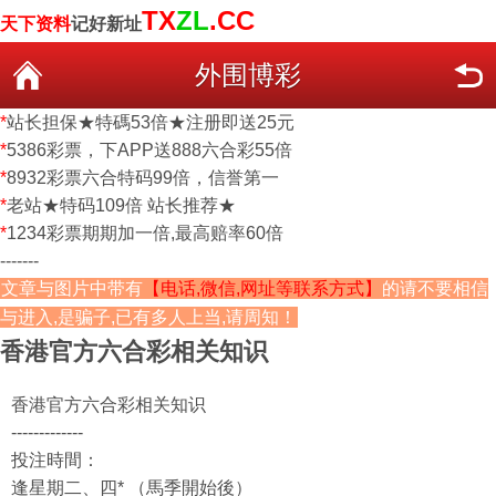
TX
ZL
.CC
天下资料
记好新址
外围博彩
*
站长担保★特碼53倍★注册即送25元
*
5386彩票，下APP送888六合彩55倍
*
8932彩票六合特码99倍，信誉第一
*
老站★特码109倍 站长推荐★
*
1234彩票期期加一倍,最高赔率60倍
-------
文章与图片中带有
【电话,微信,网址等联系方式】
的请不要相信
与进入,是骗子,已有多人上当,请周知！
香港官方六合彩相关知识
香港官方六合彩相关知识
-------------
投注時間：
逢星期二、四* （馬季開始後）