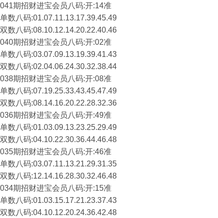
041期招财进宝会员八码:开:14准
单数八码:01.07.11.13.17.39.45.49
双数八码:08.10.12.14.20.22.40.46
040期招财进宝会员八码:开:02准
单数八码:03.07.09.13.19.39.41.43
双数八码:02.04.06.24.30.32.38.44
038期招财进宝会员八码:开:08准
单数八码:07.19.25.33.43.45.47.49
双数八码:08.14.16.20.22.28.32.36
036期招财进宝会员八码:开:49准
单数八码:01.03.09.13.23.25.29.49
双数八码:04.10.22.30.36.44.46.48
035期招财进宝会员八码:开:46准
单数八码:03.07.11.13.21.29.31.35
双数八码:12.14.16.28.30.32.46.48
034期招财进宝会员八码:开:15准
单数八码:01.03.15.17.21.23.37.43
双数八码:04.10.12.20.24.36.42.48